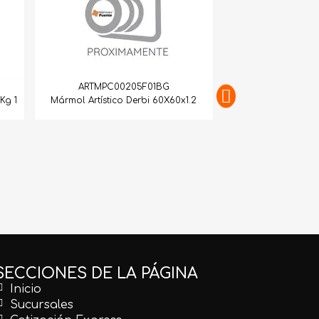
ARTMPC00205F01BG
Kg 1
Mármol Artístico Derbi 60X60x1.2
ARTMPC10
Mármol Artístico Br
SECCIONES DE LA PÁGINA
Inicio
Sucursales