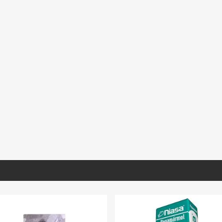
RD031
MIARA027
GBLCO121
e Ubatuba Extra
Mármol Arabescato Corchia
Granito White Pear
mina
Extra Selec Lámina Tablero
1.20X60x1.5
(Book Match)