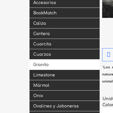
Accesorios
BookMatch
Caliza
Cantera
Cuarcita
Cuarzos
Granito
"
Los m
natura
Limestone
crista
Mármol
Onix
Unid
Colo
Ovalines y Jaboneras