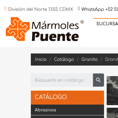
División del Norte 1355 CDMX
WhatsApp +52 55
SUCURSA
Inicio
Catálogo
Granito
Grani
search
CATÁLOGO
Abrasivos