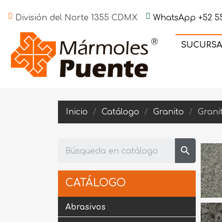
División del Norte 1355 CDMX
WhatsApp +52 55
SUCURSA
Inicio
Catálogo
Granito
Grani
search
CATÁLOGO
Abrasivos