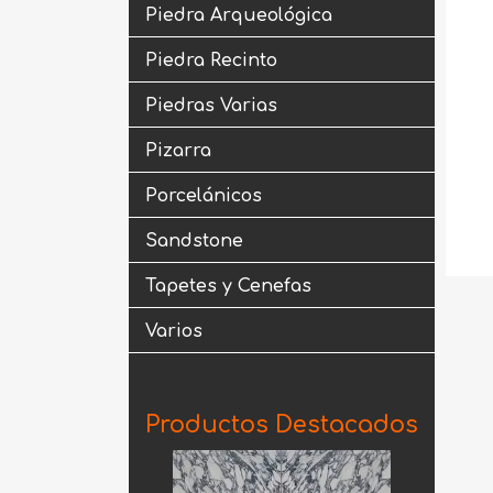
Piedra Arqueológica
Piedra Recinto
Piedras Varias
Pizarra
Porcelánicos
Sandstone
Tapetes y Cenefas
Varios
Productos Destacados