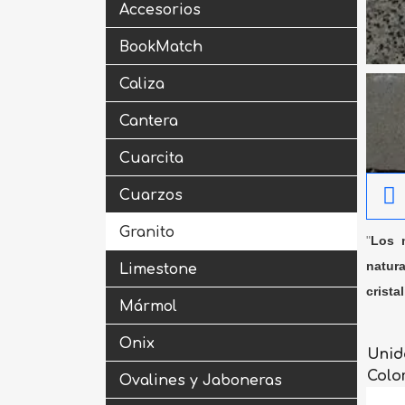
Accesorios
BookMatch
Caliza
Cantera
Cuarcita
Cuarzos
Granito
"
Los m
natura
Limestone
crista
Mármol
Onix
Unid
Colo
Ovalines y Jaboneras