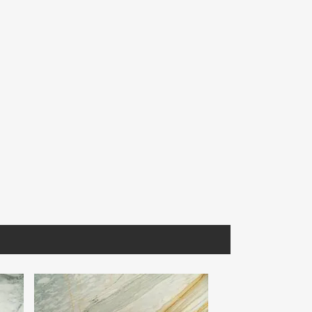
MNFIO190
GBLCO121
 Lámina
Mármol Travertino Fiorito
Granito White Pearl P/B
2100 30.5X30.5 Prom.
1.20X60x1.5