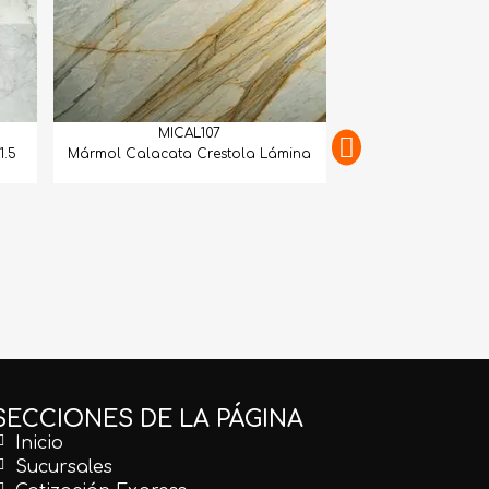
MICAL107
1.5
Mármol Calacata Crestola Lámina
MICAL
Mármol Calacatta 
Mat
SECCIONES DE LA PÁGINA
Inicio
Sucursales