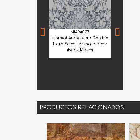
MIARA027
Mármol Arabescato Corchia
Extra Selec Lámina Tablero
(Book Match)
CME
Cantera Me
Selecci
PRODUCTOS RELACIONADOS