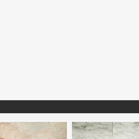
BL030
GVERD031
MNSTO470
xicana Blanca
Granito Verde Ubatuba Extra
Mármol Santo Tomas
ón. 40X40
Lámina