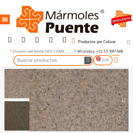
Productos por Cotizar
División del Norte 1355 CDMX
WhatsApp +52 55 1087 0600
$ 0.00