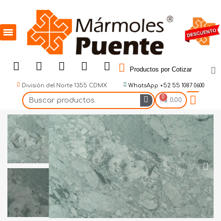
Productos por Cotizar
División del Norte 1355 CDMX
WhatsApp +52 55 1087 0600
$ 0.00