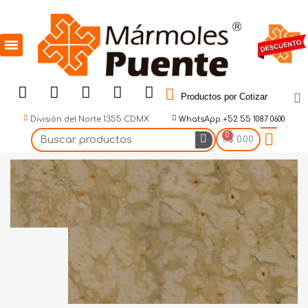
Productos por Cotizar
División del Norte 1355 CDMX
WhatsApp +52 55 1087 0600
$ 0.00