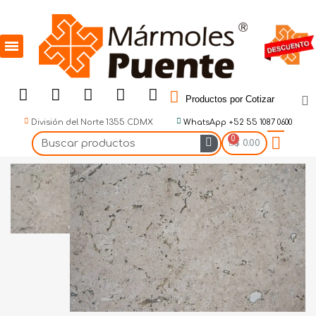
Productos por Cotizar
División del Norte 1355 CDMX
WhatsApp +52 55 1087 0600
$ 0.00