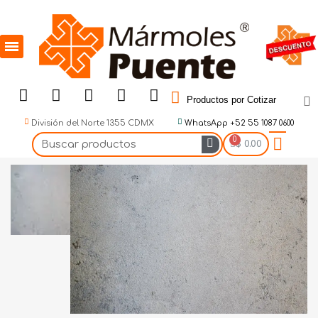
Productos por Cotizar
División del Norte 1355 CDMX
WhatsApp +52 55 1087 0600
$ 0.00