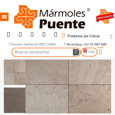
Productos por Cotizar
División del Norte 1355 CDMX
WhatsApp +52 55 1087 0600
$ 0.00