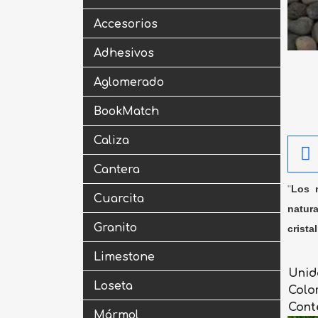
Accesorios
Adhesivos
Aglomerado
BookMatch
Caliza
Cantera
"
Los m
Cuarcita
natura
Granito
crista
Limestone
Unid
Loseta
Colo
Cont
Mármol