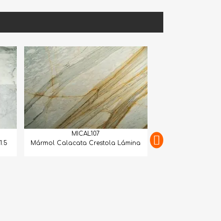
MICAL107
Mármol Calacata Crestola Lámina
MICAL108
Mármol Calacatta Gold 
Match