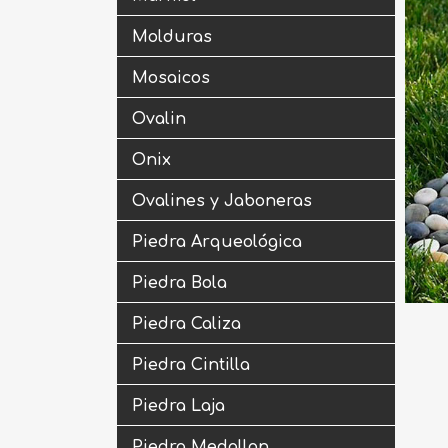
Molduras
Mosaicos
Ovalin
Onix
Ovalines y Jaboneras
Piedra Arqueológica
Piedra Bola
Piedra Caliza
Piedra Cintilla
Piedra Laja
Piedra Medallon