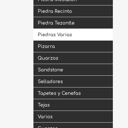
Piedra Recinto
Piedra Tezontle
Piedras Varias
Pizarra
Quarzos
Sandstone
Selladores
Tapetes y Cenefas
Tejas
Varios