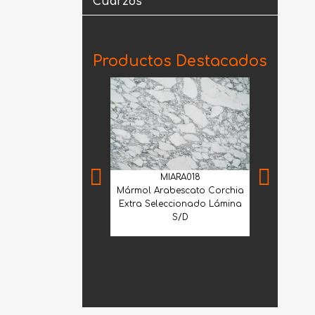
Cuarzos
Productos Destacados
MIARA018
Mármol Arabescato Corchia
Extra Seleccionado Lámina
S/D
CME
Cantera Me
Selecci