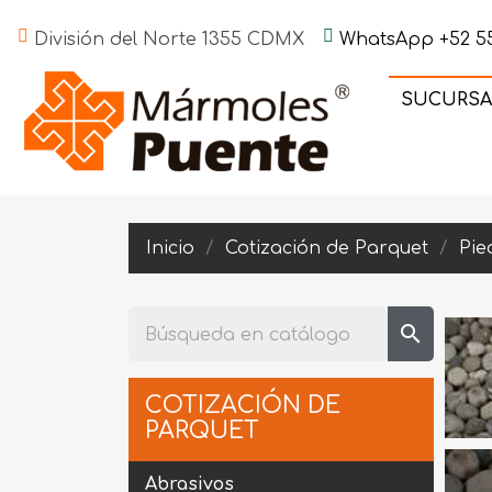
División del Norte 1355 CDMX
WhatsApp +52 55
SUCURSA
Inicio
Cotización de Parquet
Pie
search
COTIZACIÓN DE
PARQUET
Abrasivos