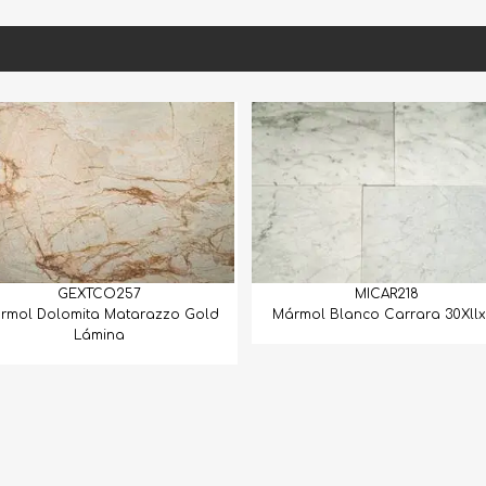
GEXTCO257
MICAR218
olomita Matarazzo Gold
Mármol Blanco Carrara 30Xllx1.5
Lámina