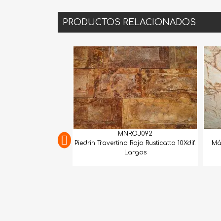
PRODUCTOS RELACIONADOS
MNROJ092
Piedrin Travertino Rojo Rusticatto 10Xdif.
Mármol D
Largos