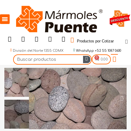
Productos por Cotizar
División del Norte 1355 CDMX
WhatsApp +52 55 1087 0600
$ 0.00