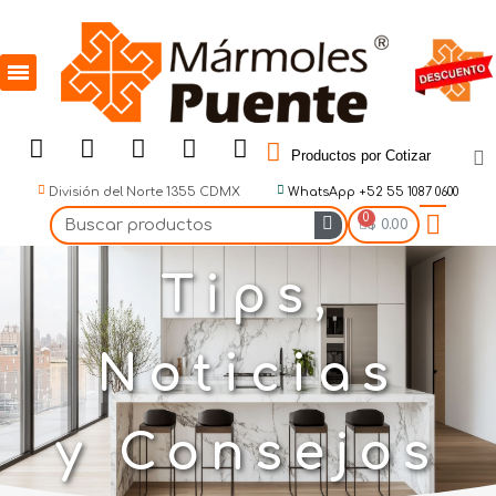
Productos por Cotizar
División del Norte 1355 CDMX
WhatsApp +52 55 1087 0600
$ 0.00
Tips,
Noticias
y Consejos