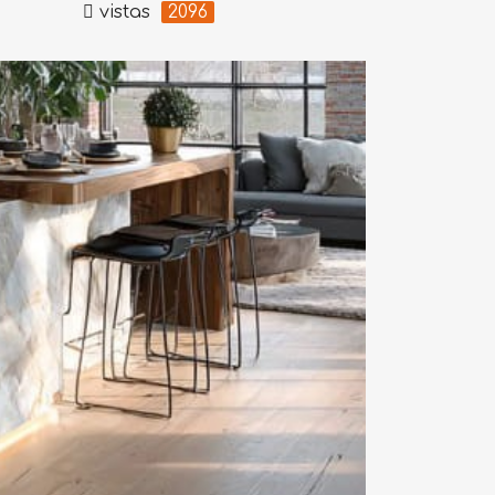
vistas
2096