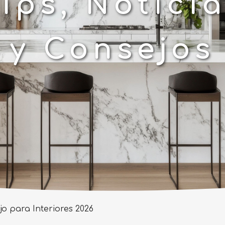
ips, Notici
y Consejos