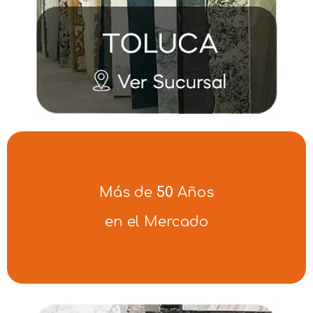
Más de
50
Años
en el Mercado