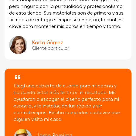
pero ninguno con la puntualidad y profesionalismo
de esta tienda. Sus materiales son de primera y sus
tiempos de entrega siempre se respetan, lo cual es
clave para mantener mis obras en tiempo y forma.
Karla Gómez
Cliente particular
Elegí una cubierta de cuarzo para mi cocina y
no puedo estar más feliz con el resultado. Me
ayudaron a escoger el diseño perfecto para mi
espacio, y la instalación fue rápida y sin
contratiempos. Recibo cumplidos cada vez que
alguien visita mi casa.
Jorge Ramírez