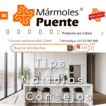
Productos por Cotizar
División del Norte 1355 CDMX
WhatsApp +52 55 1087 0600
$ 0.00
Tips,
Noticias
y Consejos