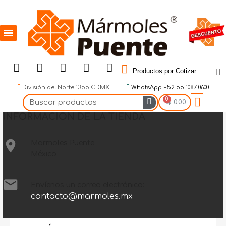
Productos por Cotizar
División del Norte 1355 CDMX
WhatsApp +52 55 1087 0600
$ 0.00
INFORMACIÓN DE LA TIENDA

Marmoles Puente
México

Envíenos un correo electrónico:
contacto@marmoles.mx