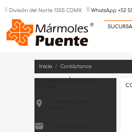
División del Norte 1355 CDMX
WhatsApp +52 55
SUCURSA
Inicio
Contáctanos
INFORMACIÓN DE LA
C
TIENDA

Marmoles Puente
México

Envíenos un correo