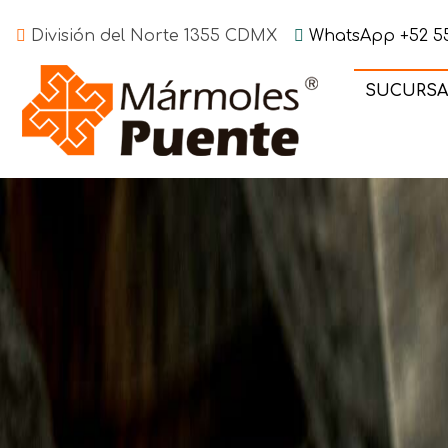
División del Norte 1355 CDMX
WhatsApp +52 55
SUCURSA