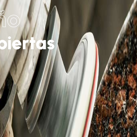
ño
biertas