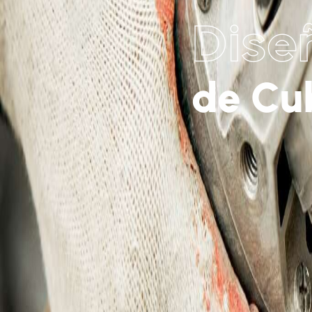
Dise
de Cu