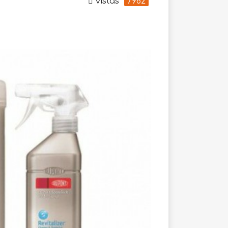
vistas
7982