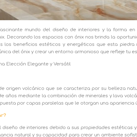
 fascinante mundo del diseño de interiores y la forma 
nix. Decorando los espacios con ónix nos brinda la oportu
os los beneficios estéticos y energéticos que esta piedr
nica del ónix y crear un entorno armonioso que refleje tu es
a Elección Elegante y Versátil
de origen volcánico que se caracteriza por su belleza natur
de años mediante la combinación de minerales y lava volcán
puesta por capas paralelas que le otorgan una apariencia ú
ar?
l diseño de interiores debido a sus propiedades estéticas y
ancia natural y su capacidad para crear un ambiente sofist