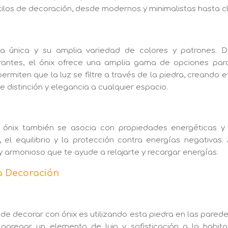
tilos de decoración, desde modernos y minimalistas hasta clá
za única y su amplia variedad de colores y patrones. D
rantes, el ónix ofrece una amplia gama de opciones par
rmiten que la luz se filtre a través de la piedra, creando e
 distinción y elegancia a cualquier espacio.
 ónix también se asocia con propiedades energéticas y 
el equilibrio y la protección contra energías negativas. 
 armonioso que te ayude a relajarte y recargar energías.
a Decoración
e decorar con ónix es utilizando esta piedra en las pared
agregar un elemento de lujo y sofisticación a la habita