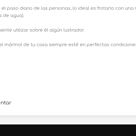
r el paso diario de las personas, lo ideal es frotarlo con u
s de agua).
ente utilizar sobre él algún lustrador.
el mármol de tu casa siempre esté en perfectas condicione
entar