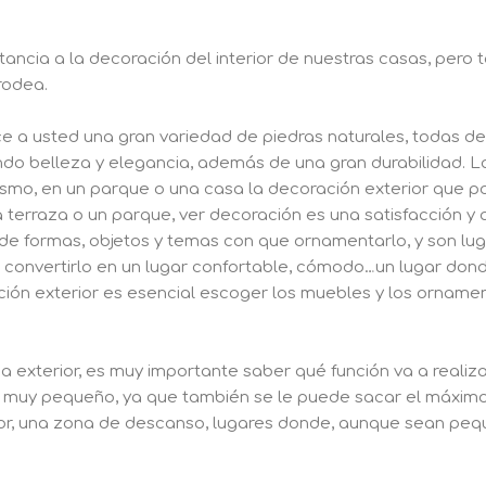
ncia a la decoración del interior de nuestras casas, pero
rodea.
ce a usted una gran variedad de piedras naturales, todas de
ando belleza y elegancia, además de una gran durabilidad. L
ismo, en un parque o una casa la decoración exterior que 
na terraza o un parque, ver decoración es una satisfacción y
d de formas, objetos y temas con que ornamentarlo, y son
 convertirlo en un lugar confortable, cómodo…un lugar don
ción exterior es esencial escoger los muebles y los ornam
a exterior, es muy importante saber qué función va a realiz
muy pequeño, ya que también se le puede sacar el máximo 
r, una zona de descanso, lugares donde, aunque sean pe