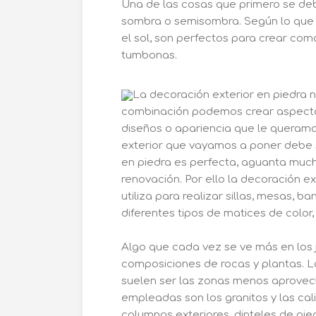
Una de las cosas que primero se debe
sombra o semisombra. Según lo que 
el sol, son perfectos para crear co
tumbonas.
La decoración exterior en piedra n
combinación podemos crear aspectos
diseños o apariencia que le queramo
exterior que vayamos a poner debe se
en piedra es perfecta, aguanta muchí
renovación. Por ello la decoración e
utiliza para realizar sillas, mesas,
diferentes tipos de matices de color
Algo que cada vez se ve más en los j
composiciones de rocas y plantas. 
suelen ser las zonas menos aprovech
empleadas son los granitos y las c
columnas exteriores, dinteles de pie