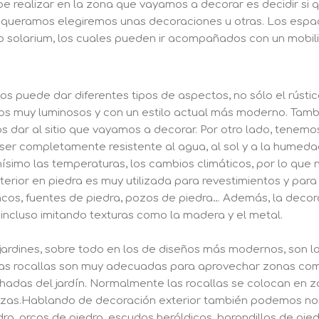
 realizar en la zona que vayamos a decorar es decidir si q
queramos elegiremos unas decoraciones u otras. Los espac
mo solarium, los cuales pueden ir acompañados con un mobil
os puede dar diferentes tipos de aspectos, no sólo el rústi
 muy luminosos y con un estilo actual más moderno. Tambié
s dar al sitio que vayamos a decorar. Por otro lado, tenem
r completamente resistente al agua, al sol y a la humedad.
simo las temperaturas, los cambios climáticos, por lo que n
xterior en piedra es muy utilizada para revestimientos y pa
 bancos, fuentes de piedra, pozos de piedra… Además, la deco
, incluso imitando texturas como la madera y el metal.
ardines, sobre todo en los de diseños más modernos, son las 
Las rocallas son muy adecuadas para aprovechar zonas com
adas del jardín. Normalmente las rocallas se colocan en z
alizas.Hablando de decoración exterior también podemos no
dra, arcos de piedra, escudos heráldicos, barandillas de pi