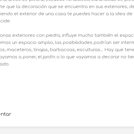
te que la decoración que se encuentra en sus exteriores, d
Viendo el exterior de una casa te puedes hacer a la idea de
cide.
zonas exteriores con piedra, influye mucho también el espac
mos un espacio amplio, las posibilidades podrían ser inter
s, maceteros, tinajas, barbacoas, esculturas… Hay que tener
yamos a poner, el jardín o lo que vayamos a decorar no t
ado.
entar