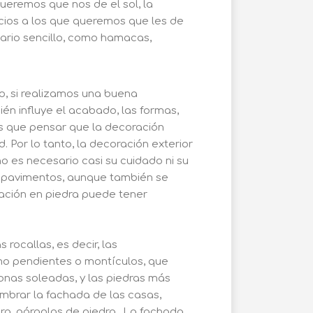
ueremos que nos de el sol, la
ios a los que queremos que les de
iario sencillo, como hamacas,
co, si realizamos una buena
n influye el acabado, las formas,
os que pensar que la decoración
 Por lo tanto, la decoración exterior
o es necesario casi su cuidado ni su
ra pavimentos, aunque también se
ración en piedra puede tener
rocallas, es decir, las
o pendientes o montículos, que
onas soleadas, y las piedras más
mbrar la fachada de las casas,
edra, gárgolas de piedra…La fachada