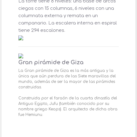
La torre tiene 8 niveles: una base de arcos
ciegos con 15 columnas, 6 niveles con una
columnata externa y remata en un
campanario. La escalera interna en espiral
tiene 294 escalones.
Gran pirámide de Giza
La Gran pirámide de Giza es la más antigua y la
única que aún perdura de las Siete maravillas del
mundo, además de ser la mayor de las pirámides
construidas.
Construida por el faraón de la cuarta dinastía del
Antiguo Egipto, Jufu (también conocido por su
nombre griego Keops). El arquitecto de dicha obra
fue Hemiunu.