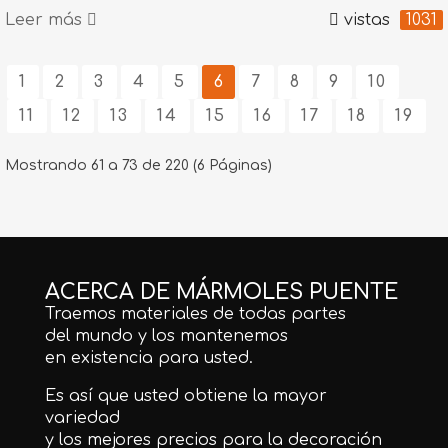
Leer más
vistas
1031
1
2
3
4
5
6
7
8
9
10
11
12
13
14
15
16
17
18
19
Mostrando 61 a 73 de 220 (6 Páginas)
ACERCA DE MÁRMOLES PUENTE
Traemos materiales de todas partes
del mundo y los mantenemos
en existencia para usted.
Es así que usted obtiene la mayor
variedad
y los mejores precios para la decoración