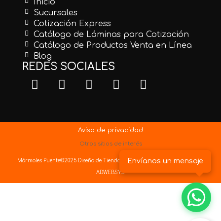
Inicio
Sucursales
Cotización Express
Catálogo de Láminas para Cotización
Catálogo de Productos Venta en Línea
Blog
REDES SOCIALES
Aviso de privacidad
Otros sitios de interés
Envíanos un mensaje
Mármoles Puente©2025
Diseño de Tiendas Virtuales
y
Posicionamiento Web
ADWEBSYS