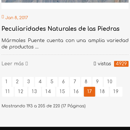
Jan 8, 2017
Peculiaridades Naturales de las Piedras
Mármoles Puente cuenta con una amplia variedad
de productos ...
Leer más
vistas
4929
1
2
3
4
5
6
7
8
9
10
11
12
13
14
15
16
17
18
19
Mostrando 193 a 205 de 220 (17 Páginas)