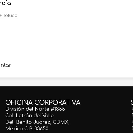
rcía
e Toluca
entar
OFICINA CORPORATIVA
División del Norte #1355
Col. Letrán del Valle
Del. Benito Juárez, CDMX,
México C.P. 03650