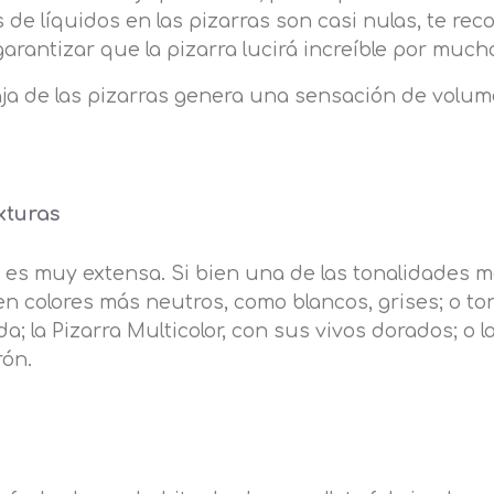
s de líquidos en las pizarras son casi nulas, te r
garantizar que la pizarra lucirá increíble por muc
 laja de las pizarras genera una sensación de vol
xturas
es muy extensa. Si bien una de las tonalidades má
n colores más neutros, como blancos, grises; o t
; la Pizarra Multicolor, con sus vivos dorados; o la
rón.