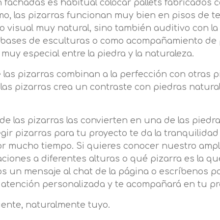
n fachadas es habitual colocar pallets fabricados 
mo, las pizarras funcionan muy bien en pisos de te
to visual muy natural, sino también auditivo con l
 bases de esculturas o como acompañamiento de pi
uy especial entre la piedra y la naturaleza.
las pizarras combinan a la perfección con otras pi
e las pizarras crea un contraste con piedras natur
e las pizarras las convierten en una de las piedr
legir pizarras para tu proyecto te da la tranquilida
por mucho tiempo. Si quieres conocer nuestro ampli
iones a diferentes alturas o qué pizarra es la qu
os un mensaje al chat de la página o escríbenos p
atención personalizada y te acompañará en tu proy
ente, naturalmente tuyo.