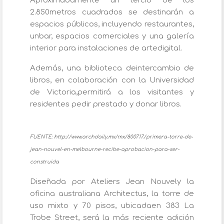
Aproximadamente un tercio de los
2.850metros cuadrados se destinarán a
espacios públicos, incluyendo restaurantes,
unbar, espacios comerciales y una galería
interior para instalaciones de artedigital.
Además, una biblioteca deintercambio de
libros, en colaboración con la Universidad
de Victoria,permitirá a los visitantes y
residentes pedir prestado y donar libros.
FUENTE: http://www.archdaily.mx/mx/800717/primera-torre-de-
jean-nouvel-en-melbourne-recibe-aprobacion-para-ser-
construida
Diseñada por Ateliers Jean Nouvely la
oficina australiana Architectus, la torre de
uso mixto y 70 pisos, ubicadaen 383 La
Trobe Street, será la más reciente adición