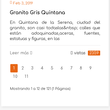
Feb 3, 2019
Granito Gris Quintana
En Quintana de la Serena, ciudad del
granito, son casi todaslas&nbsp; calles que
están adoquinadas,aceras, fuentes,
estatuas y figuras, en las
Leer más
vistas
2359
1
2
3
4
5
6
7
8
9
10
11
Mostrando 1 a 12 de 121 (1 Páginas)