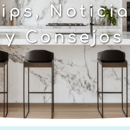
ips, Notici
y Consejos