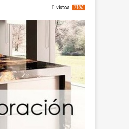
vistas
7186