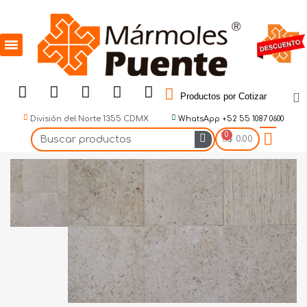
Productos por Cotizar
División del Norte 1355 CDMX
WhatsApp +52 55 1087 0600
$ 0.00