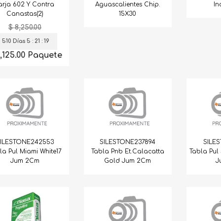
Aguascalientes Chip.
In
arja 602 Y Contra
15X30
Canastas(2)
$ 8,250.00
510 Días 5 : 21 : 18
4,125.00 Paquete
ILESTONE242553
SILESTONE237894
SILE
la Pul Miami White17
Tabla Pnb Et.Calacatta
Tabla Pul 
Jum 2Cm
Gold Jum 2Cm
J