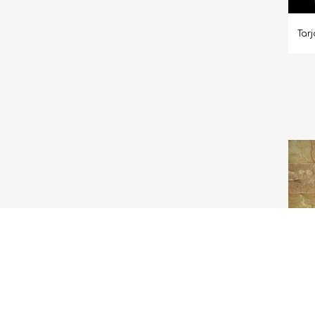
Tarj
Ag