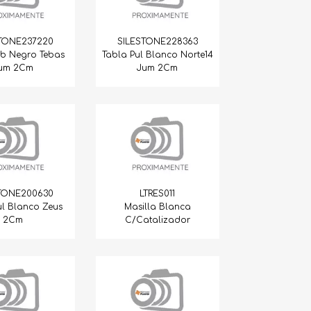
TONE237220
SILESTONE228363
nb Negro Tebas
Tabla Pul Blanco Norte14
um 2Cm
Jum 2Cm
TONE200630
LTRES011
ul Blanco Zeus
Masilla Blanca
2Cm
C/Catalizador