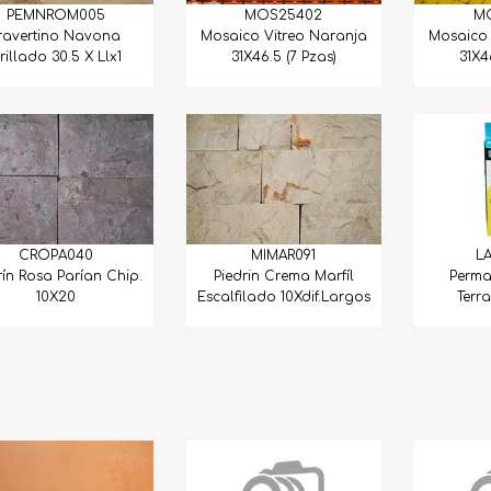
PEMNROM005
MOS25402
M
ravertino Navona
Mosaico Vitreo Naranja
Mosaico 
rillado 30.5 X Llx1
31X46.5 (7 Pzas)
31X4
CROPA040
MIMAR091
L
rín Rosa Parían Chip.
Piedrin Crema Marfíl
Perma
10X20
Escalfilado 10Xdif.Largos
Terr