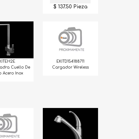
$ 137.50 Pieza
KITEH2E
EKITD154188711
adra Cuello De
Cargador Wireless
 Acero Inox
GVERD031
CMEBL030
Corchia
Granito Verde Ubatuba Extra
Cantera Mexicana Blanca
Tablero
Lámina
Selección. 40X40