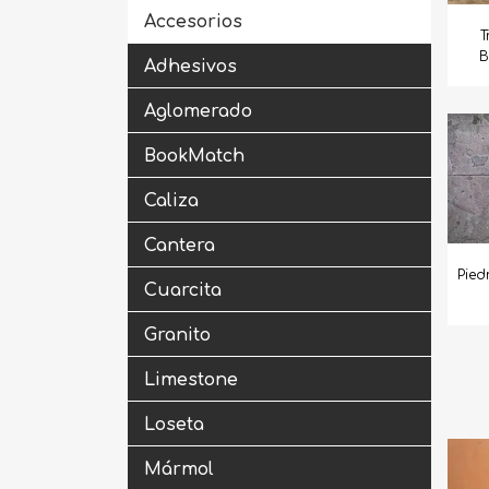
Accesorios
T
B
Adhesivos
Aglomerado
BookMatch
Caliza
Cantera
Pied
Cuarcita
Granito
Limestone
Loseta
Mármol