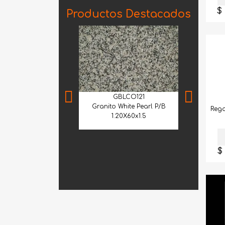
$
Productos Destacados
GBLCO121
Granito White Pearl P/B
Rega
1.20X60x1.5
MNF
Mármol Trav
2100 30.5
$