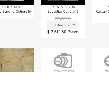
EKITEZRS1920
EKITSESE502HD
E
a Sencilla Calibre 16
Sausalito Calibre 18
Rejilla 
$ 5,024.99
510 Días 5 : 21 : 18
$ 2,512.50 Pieza
CHEAG130
EKITD154240321
EKITHO
Piedrín Hermosa
Anillos Wireless 3 Pk
Schock 
uascalientes Chip.
San
10X20 86Cmaprox
$ 
510 Dí