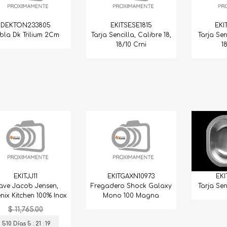
DEKTON233805
EKITSESE1815
EKI
bla Dk Trilium 2Cm
Tarja Sencilla, Calibre 18,
Tarja Sen
18/10 Crni
1
EKI
EKITJJ11
EKITGAXN10973
Tarja Sen
ave Jacob Jensen,
Fregadero Shock Galaxy
nix Kitchen 100% Inox
Mono 100 Magna
$ 11,765.00
510 Días 5 : 21 : 18