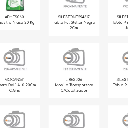
ADHES060
SILESTONE294617
SILES
gavitro Niasa 20 Kg
Tabla Pul Stellar Negro
Tabla P
2Cm
J
MOCAN361
LTRES006
SILES
ero Del 1 Al 0 20Cm
Masilla Transparente
Tabla P
C.Gris
C/Catalizador