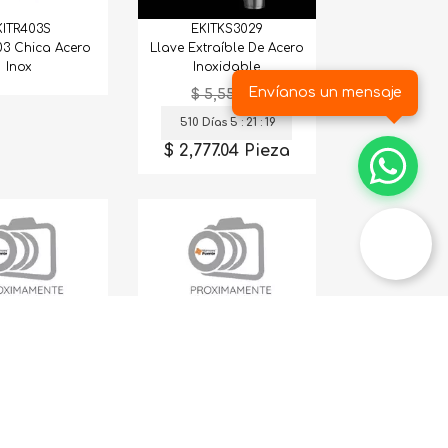
EKITKS3029
KITR403S
Llave Extraíble De Acero
403 Chica Acero
Inoxidable
Inox
Envíanos un mensaje
$ 5,554.08
510 Días 5 : 21 : 18
$ 2,777.04 Pieza
RIZONT200088
EKITEZRS3219
Horizonte N200
Tarja Sencilla Calibre 16
dsantone
C/Rejilla
14,020.22
as 5 : 21 : 18