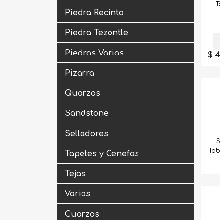
T
Piedra Recinto
Piedra Tezontle
Piedras Varias
$ 
Pizarra
Quarzos
Sandstone
Selladores
S
Tab
Tapetes y Cenefas
Tejas
Varios
Cuarzos