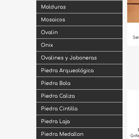
Molduras
Mosaicos
Ovalin
Sem
Onix
Ovalines y Jaboneras
Piedra Arqueológica
Piedra Bola
Piedra Caliza
Piedra Cintilla
Piedra Laja
Piedra Medallon
Grif