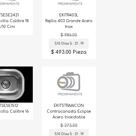
TSESE2421
EKITR403L
cilla Calibre 18
Rejilla 403 Grande Acero
8/10 Crni
Inox
$ 986.00
510 Días 5 : 21 : 18
$ 493.00 Pieza
TSESE1512
EKITSTRAAICON
cilla Calibre 16
Contracanasta Eclipse
Acero Inoxidable
$ 275.00
510 Días 5 : 21 : 18