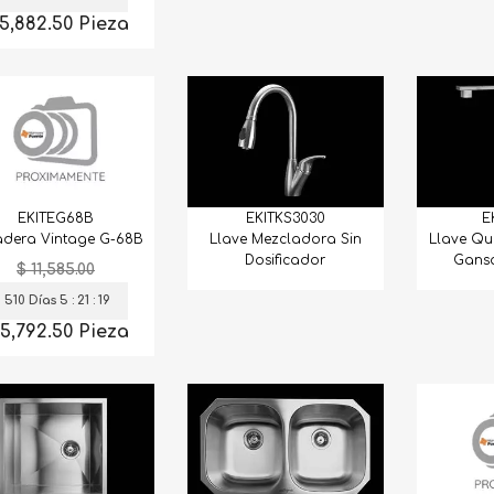
 5,882.50 Pieza
EKITKS3030
E
EKITEG68B
Llave Mezcladora Sin
Llave Qu
dera Vintage G-68B
Dosificador
Ganso
$ 11,585.00
IO190
MIARA018
MIARA027
510 Días 5 : 21 : 18
ertino Fiorito
Mármol Arabescato Corchia
Mármol Arabescato 
X30.5 Prom.
Extra Seleccionado Lámina
Extra Selec Lámina 
 5,792.50 Pieza
S/D
(Book Match)