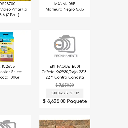
OS25700
MANMU085
Vitreo Amarillo
Marmuro Negro 5X15
6.5 (7 Pzas)
ATIC2658
EKITPAQUETE001
color Select
Grifería Ks2930,Tarja 2318-
acota 100Gr
22 Y Contra Canasta
$ 7,250.00
510 Días 5 : 21 : 18
$ 3,625.00 Paquete