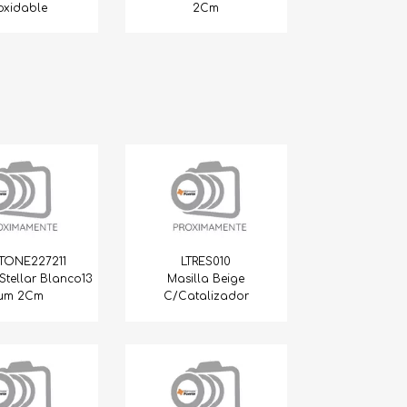
oxidable
2Cm
STONE227211
LTRES010
Stellar Blanco13
Masilla Beige
um 2Cm
C/Catalizador