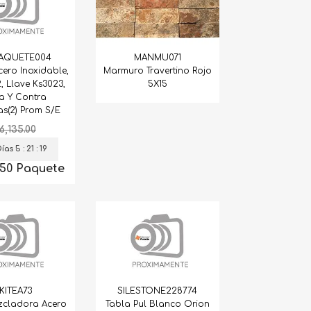
PAQUETE004
MANMU071
Acero Inoxidable,
Marmuro Travertino Rojo
, Llave Ks3023,
5X15
lla Y Contra
s(2) Prom S/E
6,135.00
as 5 : 21 : 18
7.50 Paquete
KITEA73
SILESTONE228774
zcladora Acero
Tabla Pul Blanco Orion