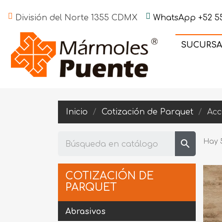
División del Norte 1355 CDMX
WhatsApp +52 55
SUCURSA
Inicio
Cotización de Parquet
Acc
search
Hay 
COTIZACIÓN DE
PARQUET
Abrasivos