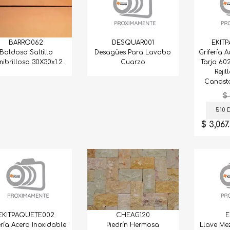
BARRO062
EKIT
DESQUAR001
Baldosa Saltillo
Grifería 
Desagües Para Lavabo
ibrillosa 30X30x1.2
Tarja 602
Cuarzo
Reji
Canasta
$ 
510 Dí
$ 3,06
CHEAG120
E
EKITPAQUETE002
Piedrín Hermosa
Llave Me
ería Acero Inoxidable