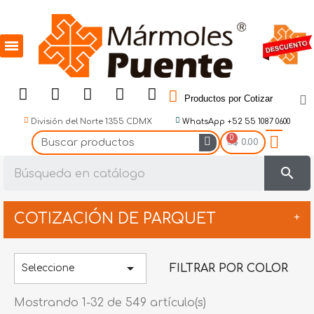
Productos por Cotizar
División del Norte 1355 CDMX
WhatsApp +52 55 1087 0600
$ 0.00
search
COTIZACIÓN DE PARQUET
Abrasivos

FILTRAR POR COLOR
Seleccione
Accesorios
Mostrando 1-32 de 549 artículo(s)
Adhesivos