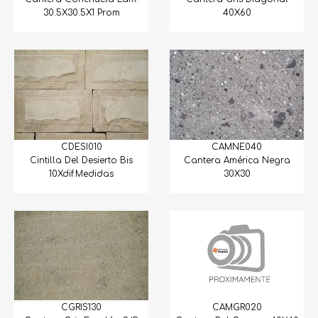
30.5X30.5X1 Prom
40X60
CDESI010
CAMNE040
Cintilla Del Desierto Bis
Cantera América Negra
10Xdif.Medidas
30X30
CGRIS130
CAMGR020