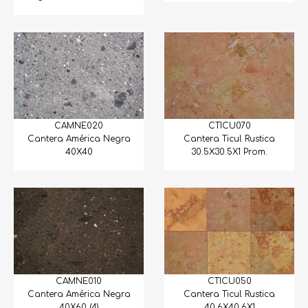
Piedra Tezontle
Piedras Varias
Pizarra
Quarzos
Sandstone
CAMNE020
CTICU070
Cantera América Negra
Cantera Ticul Rustica
Selladores
40X40
30.5X30.5X1 Prom.
Tapetes y Cenefas
Tejas
Varios
Cuarzos
CAMNE010
CTICU050
Cantera América Negra
Cantera Ticul Rustica
40X60 (4)
40.6X40.6X1