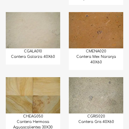
Ovalin
Onix
Ovalines y Jaboneras
Piedra Arqueológica
CGALA010
CMENA020
Cantera Galarza 40X60
Cantera Mex Naranja
Piedra Bola
40X60
Piedra Caliza
Piedra Cintilla
Piedra Laja
Piedra Medallon
CHEAG050
CGRIS020
Piedra Recinto
Cantera Hermosa
Cantera Gris 40X60
Aguascalientes 30X30