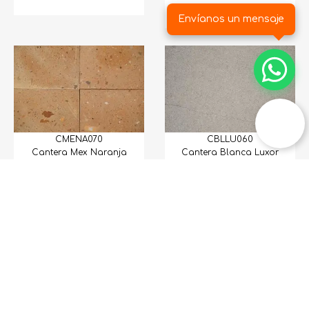
40X40
Envíanos un mensaje
CMENA070
CBLLU060
Cantera Mex Naranja
Cantera Blanca Luxor
30X30x2 (11)
30X40 S/E
CBLLU040
CBLLU050
Cantera Blanca Luxor
Cantera Blanca Luxor