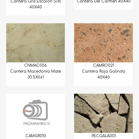
Cantera Gris Escalón S/B
Cantera Del Carmen 40X40
40X40
CNMAC006
CAMRO021
Cantera Macedonia Mate
Cantera Roja Galindo
30.5Xllx1
40X40
CAMGR010
PECGALA001