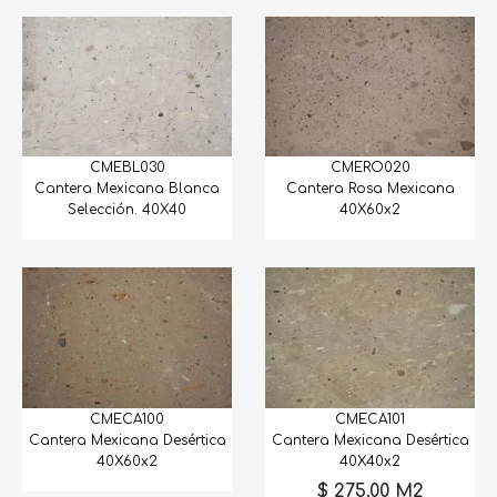
Aglomerado
BookMatch
Caliza
CMEBL030
CMERO020
Cantera
Cantera Mexicana Blanca
Cantera Rosa Mexicana
Selección. 40X40
40X60x2
Cuarcita
Granito
Limestone
Loseta
Mármol
CMECA100
CMECA101
Cantera Mexicana Desértica
Cantera Mexicana Desértica
Molduras
40X60x2
40X40x2
$ 275.00 M2
Mosaicos