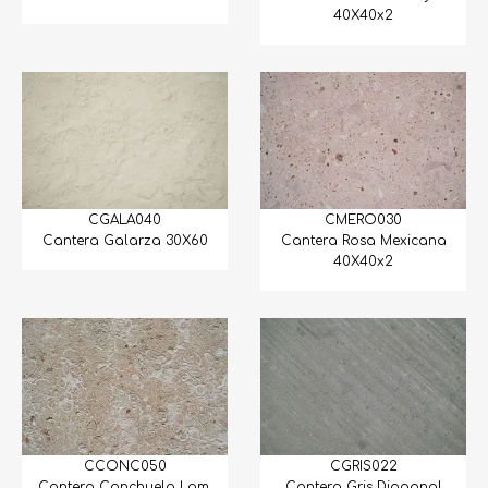
40X40x2
CGALA040
CMERO030
Cantera Galarza 30X60
Cantera Rosa Mexicana
40X40x2
CCONC050
CGRIS022
Cantera Conchuela Lam.
Cantera Gris Diagonal