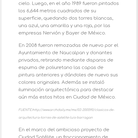
cielo. Luego, en el año 1989 fueron pintados
los 6,644 metros cuadrados de su
superficie, quedando dos torres blancas,
una azul, una amarilla y una roja, por las
empresas Nervión y Bayer de México.
En 2008 fueron remozadas de nuevo por el
Ayuntamiento de Naucalpan y donantes
privados, retirando mediante disparos de
espuma de poliuretano las capas de
pintura anteriores y dándoles de nuevo sus
colores originales. Además se instaló
iluminación arquitectónica para destacar
aún más estos hitos en Ciudad de México.
FUENTE:http://www.archdaily.mx/mx/02-200590/clasicos-de-
arquitectura-torres-de-satelite-luis-barragan
En el marco del ambicioso proyecto de
Ciudad Satélite, un fraccionamiento de