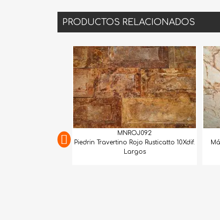
PRODUCTOS RELACIONADOS
MNROJ092
GEXTCO257
Piedrin Travertino Rojo Rusticatto 10Xdif.
Mármol Dolomita Matar
Largos
Lámina