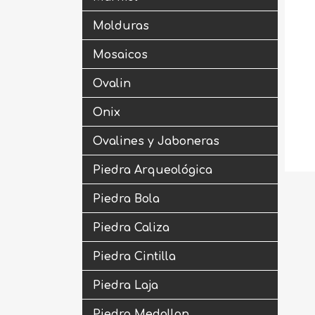
Molduras
Mosaicos
Ovalin
Onix
Ovalines y Jaboneras
Piedra Arqueológica
Piedra Bola
Piedra Caliza
Piedra Cintilla
Piedra Laja
Piedra Medallon