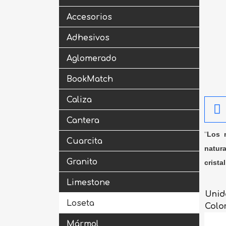
Accesorios
Adhesivos
Aglomerado
BookMatch
Caliza
Cantera
"
Los m
Cuarcita
natura
Granito
crista
Limestone
Unid
Loseta
Colo
Mármol