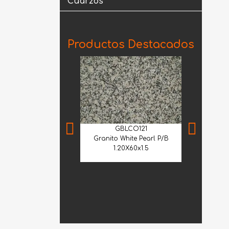
Cuarzos
Productos Destacados
GBLCO121
Granito White Pearl P/B
1.20X60x1.5
GVE
Granito Verd
Lá