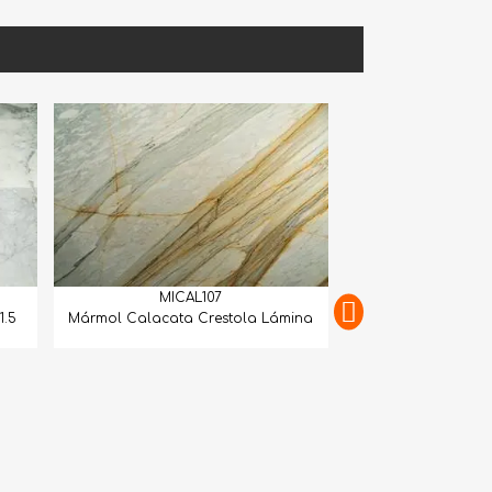
MICAL107
acata Crestola Lámina
MICAL108
Mármol Calacatta Gold Extra Book
Match