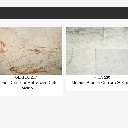
MICAR218
azzo Gold
Mármol Blanco Carrara 30Xllx1.5
Mármol Cal