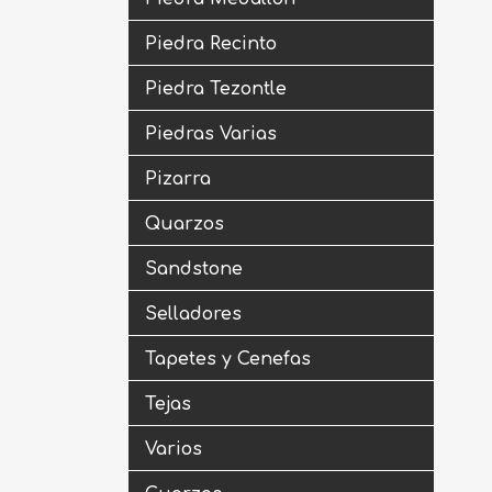
Piedra Recinto
Piedra Tezontle
Piedras Varias
Pizarra
Quarzos
Sandstone
Selladores
Tapetes y Cenefas
Tejas
Varios