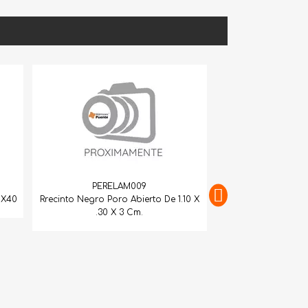
PERELAM009
40
Rrecinto Negro Poro Abierto De 1.10 X
.30 X 3 Cm.
PERELAM0
Recinto Negro P/C