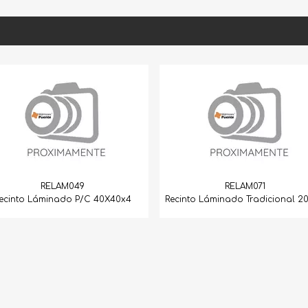
RELAM049
RELAM071
into Láminado P/C 40X40x4
Recinto Láminado Tradicional 20X