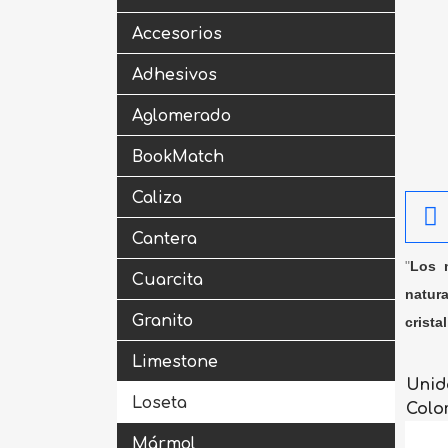
Accesorios
Adhesivos
Aglomerado
BookMatch
Caliza
Cantera
"
Los m
Cuarcita
natura
Granito
crista
Limestone
Unid
Loseta
Colo
Mármol