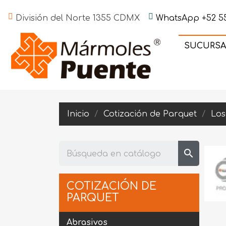
División del Norte 1355 CDMX
WhatsApp +52 55
SUCURSA
Inicio
Cotización de Parquet
Los
search
COTIZACIÓN DE
PARQUET
Abrasivos