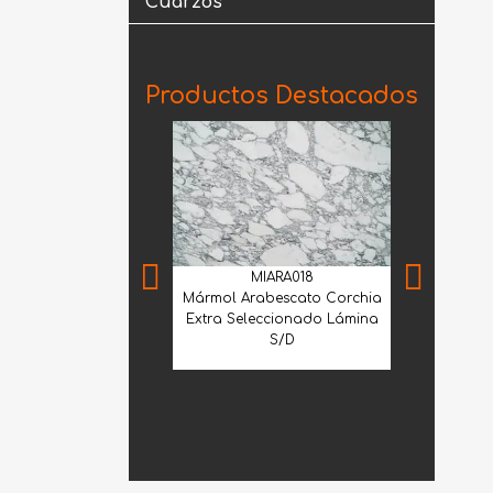
Cuarzos
Productos Destacados
MIARA018
Mármol Arabescato Corchia
Extra Seleccionado Lámina
S/D
MNF
Mármol Trav
2100 30.5