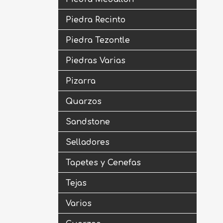
Piedra Recinto
Piedra Tezontle
Piedras Varias
Pizarra
Quarzos
Sandstone
Selladores
Tapetes y Cenefas
Tejas
Varios