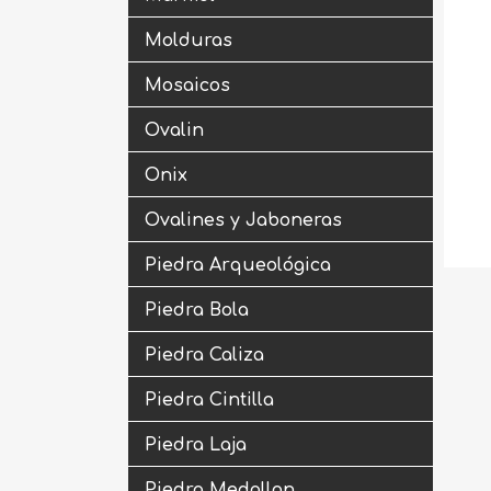
Molduras
Mosaicos
Ovalin
Onix
Ovalines y Jaboneras
Piedra Arqueológica
Piedra Bola
Piedra Caliza
Piedra Cintilla
Piedra Laja
Piedra Medallon