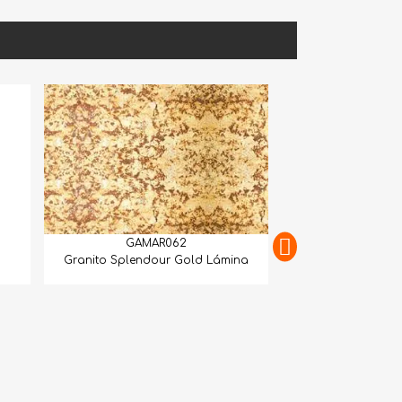
GAMAR062
Granito Splendour Gold Lámina
GAMAR
Granito Juparan