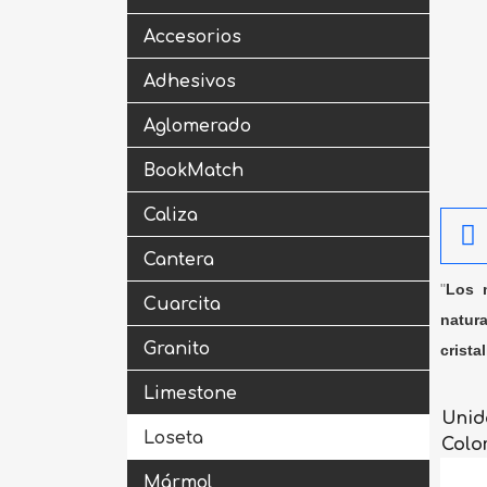
Accesorios
Adhesivos
Aglomerado
BookMatch
Caliza
Cantera
"
Los m
Cuarcita
natura
Granito
crista
Limestone
Unid
Loseta
Colo
Mármol