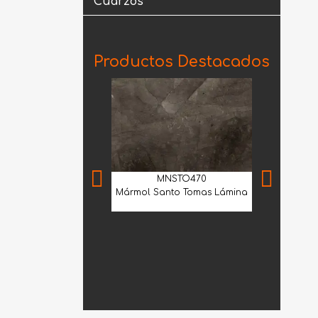
Cuarzos
Productos Destacados
MNSTO470
Mármol Santo Tomas Lámina
MIA
Mármol Arab
Extra Selec 
(Book