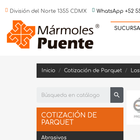
División del Norte 1355 CDMX
WhatsApp +52 55
SUCURSA
Inicio
Cotización de Parquet
Los
search
COTIZACIÓN DE
PARQUET
Abrasivos