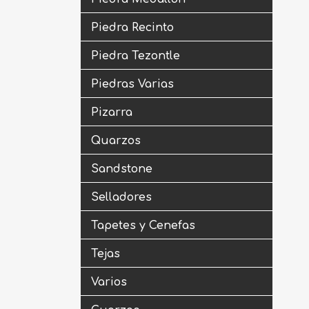
Piedra Recinto
Piedra Tezontle
Piedras Varias
Pizarra
Quarzos
Sandstone
Selladores
Tapetes y Cenefas
Tejas
Varios