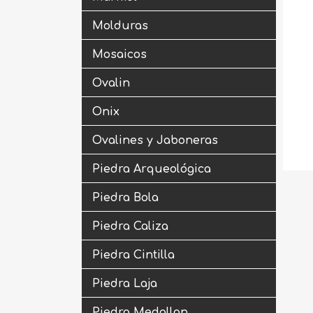
Molduras
Mosaicos
Ovalin
Onix
Ovalines y Jaboneras
Piedra Arqueológica
Piedra Bola
Piedra Caliza
Piedra Cintilla
Piedra Laja
Piedra Medallon