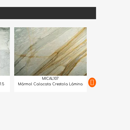
MICAL107
l Calacata Crestola Lámina
MICAL108
Mármol Calacatta Gold Extra Boo
Match