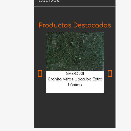
Cuarzos
Productos Destacados
GVERD031
Granito Verde Ubatuba Extra
Lámina
MNF
Mármol Trav
2100 30.5