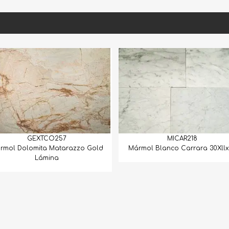
O257
MICAR218
 Matarazzo Gold
Mármol Blanco Carrara 30Xllx1.5
Mármo
ina