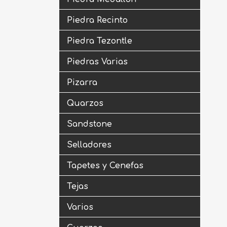
Piedra Recinto
Piedra Tezontle
Piedras Varias
Pizarra
Quarzos
Sandstone
Selladores
Tapetes y Cenefas
Tejas
Varios