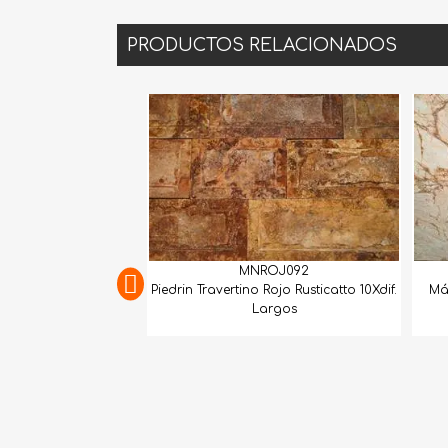
PRODUCTOS RELACIONADOS
MNROJ092
GEXTC
Piedrin Travertino Rojo Rusticatto 10Xdif.
Mármol Dolomita
Largos
Lám