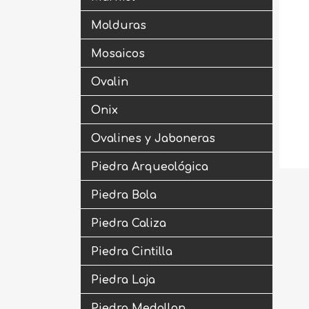
Molduras
Mosaicos
Ovalin
Onix
Ovalines y Jaboneras
Piedra Arqueológica
Piedra Bola
Piedra Caliza
Piedra Cintilla
Piedra Laja
Piedra Medallon