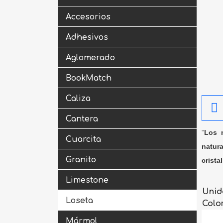
Accesorios
Adhesivos
Aglomerado
BookMatch
Caliza
Cantera
"
Los m
Cuarcita
natura
Granito
crista
Limestone
Unid
Loseta
Colo
Mármol