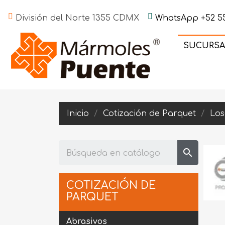
División del Norte 1355 CDMX
WhatsApp +52 55
SUCURSA
Inicio
Cotización de Parquet
Los
search
COTIZACIÓN DE
PARQUET
Abrasivos