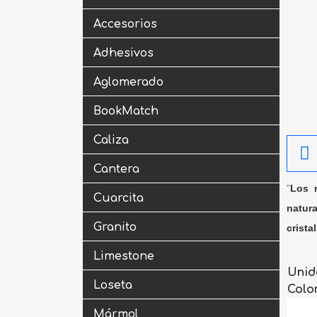
Accesorios
Adhesivos
Aglomerado
BookMatch
Caliza
Cantera
"
Los m
Cuarcita
natura
Granito
crista
Limestone
Unid
Loseta
Colo
Mármol