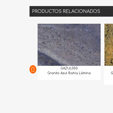
PRODUCTOS RELACIONADOS
GAZUL050
GAMAR009
to Azul Bahia Lámina
Granito New Tropical Juparana
Lámina