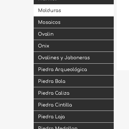
Molduras
Mosaicos
Ovalin
Onix
Ovalines y Jaboneras
Piedra Arqueológica
Piedra Bola
Piedra Caliza
Piedra Cintilla
Piedra Laja
Piedra Medallon