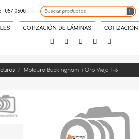
 1087 0600
LES
COTIZACIÓN DE LÁMINAS
COTIZACIÓN
duras
Moldura Buckingham Ii Oro Viejo T-3