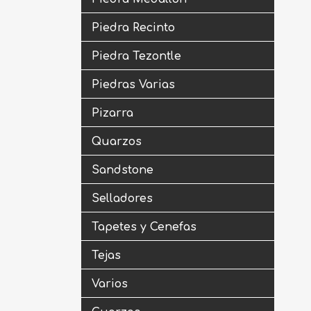
Piedra Recinto
Piedra Tezontle
Piedras Varias
Pizarra
Quarzos
Sandstone
Selladores
Tapetes y Cenefas
Tejas
Varios