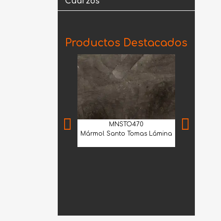
Cuarzos
Productos Destacados
MNSTO470
Mármol Santo Tomas Lámina
GVE
Granito Verd
Lá