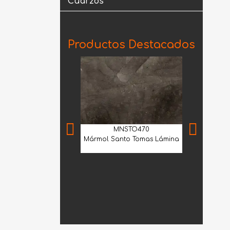
Cuarzos
Productos Destacados
MNSTO470
Mármol Santo Tomas Lámina
CME
Cantera Me
Selecci