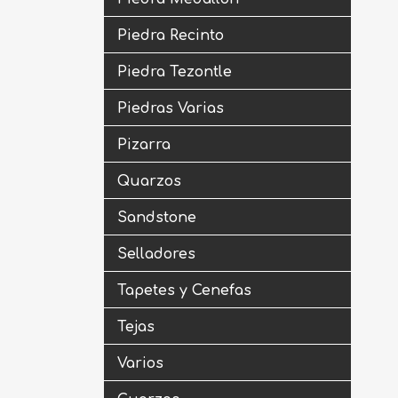
Piedra Recinto
Piedra Tezontle
Piedras Varias
Pizarra
Quarzos
Sandstone
Selladores
Tapetes y Cenefas
Tejas
Varios