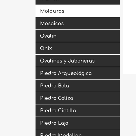
Molduras
Mosaicos
Ovalin
Onix
Ovalines y Jaboneras
Piedra Arqueológica
Piedra Bola
Piedra Caliza
Piedra Cintilla
Piedra Laja
Piedra Medallon