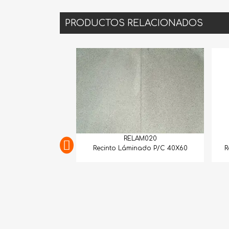
PRODUCTOS RELACIONADOS
RELAM020
RELAM049
Recinto Láminado P/C 40X60
Recinto Láminado P/C