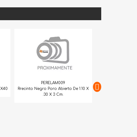
PERELAM009
ro Poro Abierto De 1.10 X
.30 X 3 Cm.
PERELAM011
Recinto Negro P/C 1.20X1.15