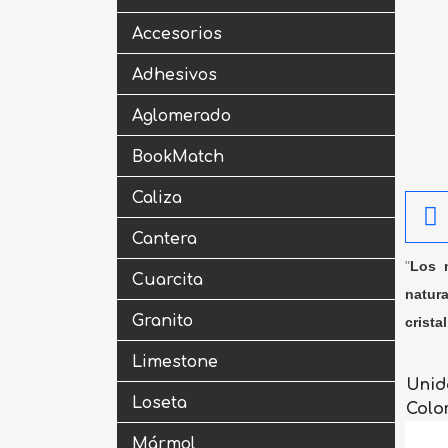
Accesorios
Adhesivos
Aglomerado
BookMatch
Caliza
Cantera
"
Los m
Cuarcita
natura
Granito
crista
Limestone
Unid
Loseta
Colo
Mármol