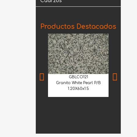
Cuarzos
Productos Destacados
GBLCO121
Granito White Pearl P/B
1.20X60x1.5
CME
Cantera Me
Selecci