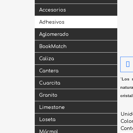
Accesorios
Adhesivos
Aglomerado
BookMatch
Caliza
Cantera
"
Los m
Cuarcita
natura
Granito
crista
Limestone
Unid
Loseta
Colo
Cont
Mármol