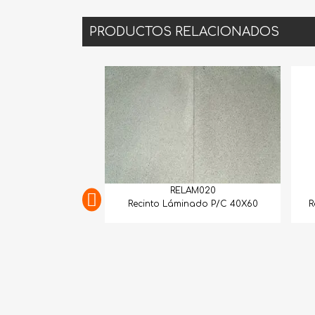
PRODUCTOS RELACIONADOS
RELAM020
RELAM049
Recinto Láminado P/C 40X60
Recinto Láminado P/C