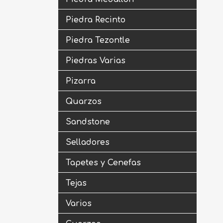
Piedra Recinto
Piedra Tezontle
Piedras Varias
Pizarra
Quarzos
Sandstone
Selladores
Tapetes y Cenefas
Tejas
Varios