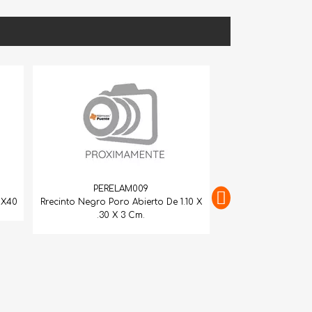
PERELAM009
ro Poro Abierto De 1.10 X
.30 X 3 Cm.
PERELAM011
Recinto Negro P/C 1.20X1.15