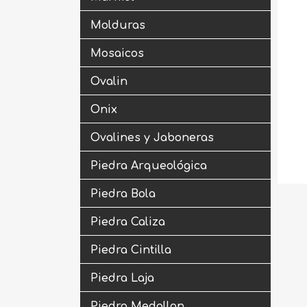
Molduras
Mosaicos
Ovalin
Onix
Ovalines y Jaboneras
Piedra Arqueológica
Piedra Bola
Piedra Caliza
Piedra Cintilla
Piedra Laja
Piedra Medallon