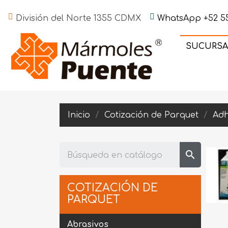
División del Norte 1355 CDMX
WhatsApp +52 55
SUCURSA
Inicio
Cotización de Parquet
Adh
search
COTIZACIÓN DE
PARQUET
Abrasivos