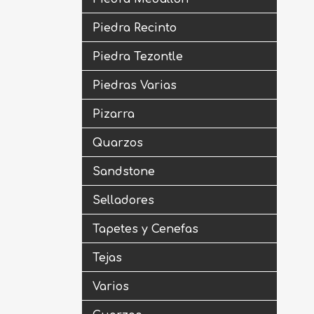
Piedra Recinto
Piedra Tezontle
Piedras Varias
Pizarra
Quarzos
Sandstone
Selladores
Tapetes y Cenefas
Tejas
Varios