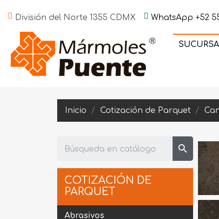
División del Norte 1355 CDMX
WhatsApp +52 55
SUCURSA
Inicio
Cotización de Parquet
Can
search
COTIZACIÓN DE
PARQUET
Abrasivos