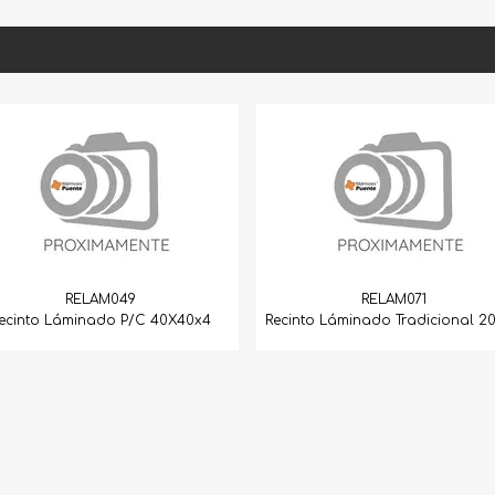
RELAM071
PE
0X40x4
Recinto Láminado Tradicional 20X40
Rrecinto Negro 
.3