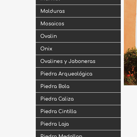
Molduras
Mosaicos
Ovalin
Onix
Ovalines y Jaboneras
Piedra Arqueológica
Piedra Bola
Piedra Caliza
Piedra Cintilla
Piedra Laja
Piedra Medallon