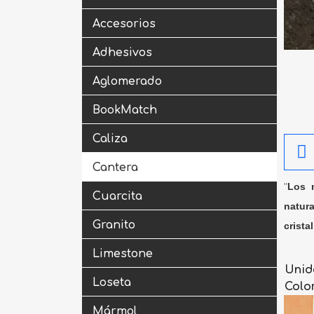
Accesorios
Adhesivos
Aglomerado
BookMatch
Caliza
Cantera
"
Los m
Cuarcita
natura
Granito
crista
Limestone
Unid
Loseta
Colo
Mármol