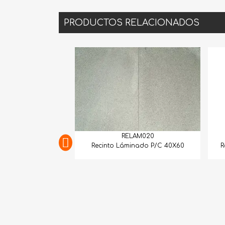
PRODUCTOS RELACIONADOS
RELAM020
RELAM049
Recinto Láminado P/C 40X60
Recinto Láminado P/C 4