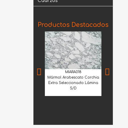
Cuarzos
Productos Destacados
MIARA018
Mármol Arabescato Corchia
Extra Seleccionado Lámina
S/D
MNS
Mármol Sant