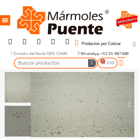
Productos por Cotizar
División del Norte 1355 CDMX
WhatsApp +52 55 1087 0600
$ 0.00