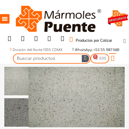
Productos por Cotizar
División del Norte 1355 CDMX
WhatsApp +52 55 1087 0600
$ 0.00