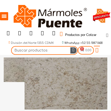
Productos por Cotizar
División del Norte 1355 CDMX
WhatsApp +52 55 1087 0600
$ 0.00