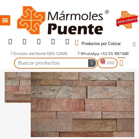
Productos por Cotizar
División del Norte 1355 CDMX
WhatsApp +52 55 1087 0600
$ 0.00