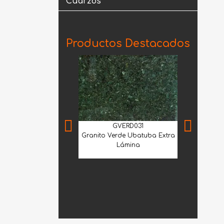
Cuarzos
Productos Destacados
GVERD031
Granito Verde Ubatuba Extra
Lámina
MNS
Mármol Sant