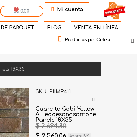
Mi cuenta
$ 0.00
 DE PARQUET
BLOG
VENTA EN LÍNEA
Productos por Cotizar
nels 18X35
SKU
PIIMP411
Cuarcita Gobi Yellow
A Ledgesandsantone
Panels 18X35
$ 2,694.80
$ 2,560.06
Ahorre 5%