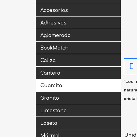
Accesorios
Adhesivos
Aglomerado
BookMatch
Caliza
Cantera
"
Los m
Cuarcita
natura
Granito
crista
Limestone
Loseta
Unid
Mármol