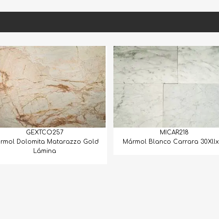
MICAR218
MICAL107
Mármol Blanco Carrara 30Xllx1.5
Mármol Calacata Cres