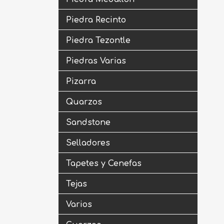
Piedra Recinto
Piedra Tezontle
Piedras Varias
Pizarra
Quarzos
Sandstone
Selladores
Tapetes y Cenefas
Tejas
Varios