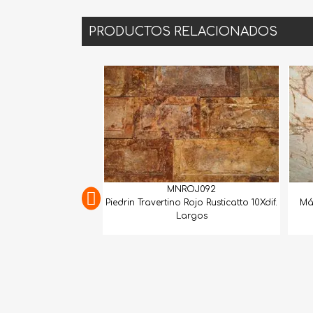
PRODUCTOS RELACIONADOS
MNROJ092
GEXTCO257
avertino Rojo Rusticatto 10Xdif.
Mármol Dolomita Matarazzo Gold
Largos
Lámina