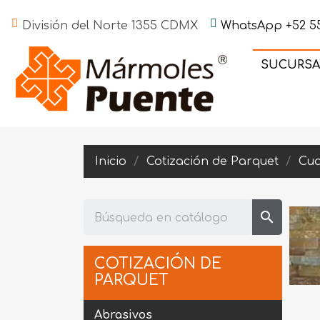
División del Norte 1355 CDMX
WhatsApp +52 55
SUCURSA
Inicio
Cotización de Parquet
Cua
search
COTIZACIÓN DE
PARQUET
Abrasivos