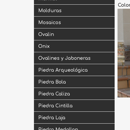
Colo
Molduras
Mosaicos
Ovalin
Onix
Ovalines y Jaboneras
Piedra Arqueológica
Piedra Bola
Piedra Caliza
Piedra Cintilla
Piedra Laja
Piedra Medallon