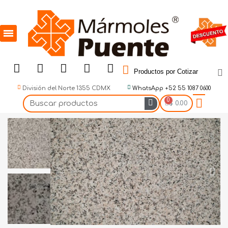
Productos por Cotizar
División del Norte 1355 CDMX
WhatsApp +52 55 1087 0600
$ 0.00