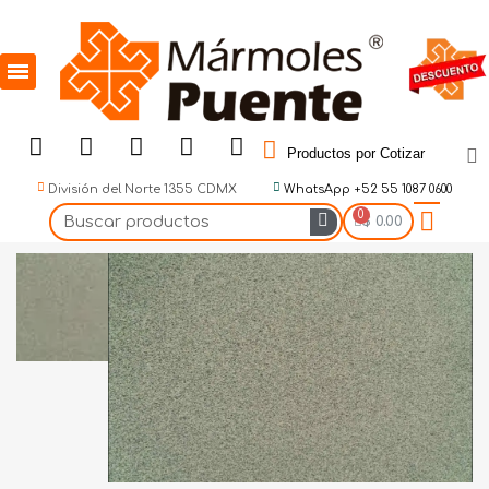
Productos por Cotizar
División del Norte 1355 CDMX
WhatsApp +52 55 1087 0600
$ 0.00