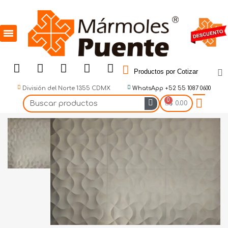
Productos por Cotizar
División del Norte 1355 CDMX
WhatsApp +52 55 1087 0600
$ 0.00