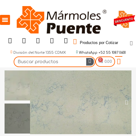
Productos por Cotizar
División del Norte 1355 CDMX
WhatsApp +52 55 1087 0600
$ 0.00