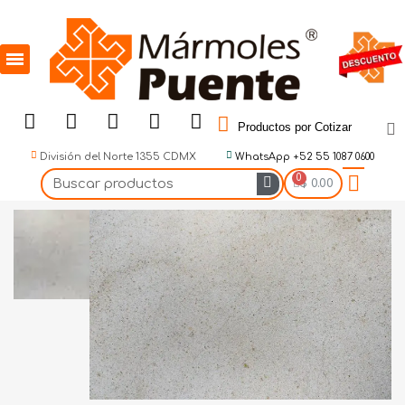
Productos por Cotizar
División del Norte 1355 CDMX
WhatsApp +52 55 1087 0600
$ 0.00